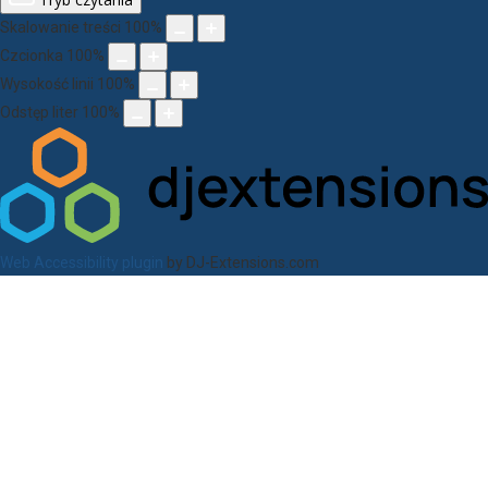
Skalowanie treści
100
%
Czcionka
100
%
Wysokość linii
100
%
Odstęp liter
100
%
Web Accessibility plugin
by DJ-Extensions.com