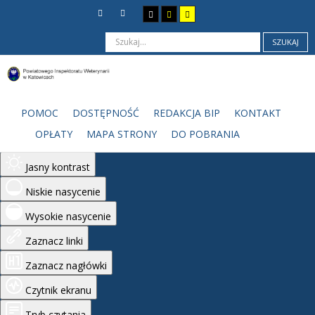
SZUKAJ
Ułatwienia dostępu
Odwróć kolory
POMOC
DOSTĘPNOŚĆ
REDAKCJA BIP
KONTAKT
Monochromatyczny
OPŁATY
MAPA STRONY
DO POBRANIA
Ciemny kontrast
Jasny kontrast
Niskie nasycenie
Wysokie nasycenie
Zaznacz linki
Zaznacz nagłówki
Czytnik ekranu
Tryb czytania