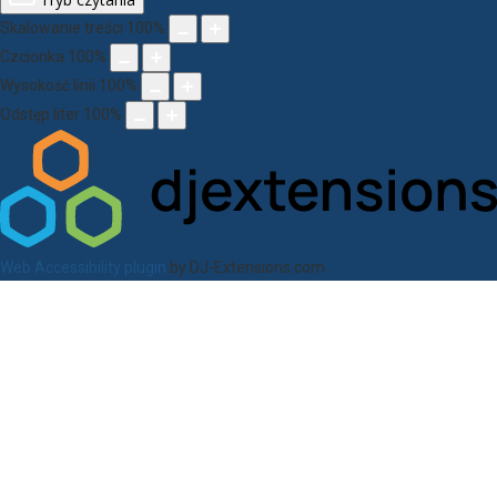
Skalowanie treści
100
%
Czcionka
100
%
Wysokość linii
100
%
Odstęp liter
100
%
Web Accessibility plugin
by DJ-Extensions.com