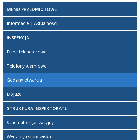
Opis zmian
Data
Osoba
Porównaj
MENU PRZEDMIOTOWE
Artykuł
niedziela, 17
został
listopad 2024
Redaktor
Informacje | Aktualności
utworzony.
16:50
BIP
INSPEKCJA
Dane teleadresowe
Telefony Alarmowe
Godziny otwarcia
Dojazd
STRUKTURA INSPEKTORATU
Schemat organizacyjny
Wydziały i stanowiska