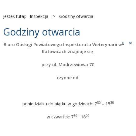
Jesteś tutaj:
Inspekcja
>
Godziny otwarcia
Godziny otwarcia
Biuro Obsługi Powiatowego Inspektoratu Weterynarii w
Katowicach znajduje się
przy ul.
Modrzewiowa 7C
czynne od:
30
30
poniedziałku do piątku w godzinach:
7
– 15
30 –
00
w czwartek:
7
18