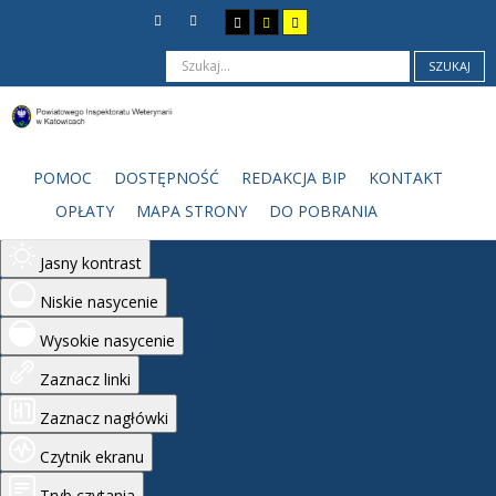
SZUKAJ
Ułatwienia dostępu
Odwróć kolory
POMOC
DOSTĘPNOŚĆ
REDAKCJA BIP
KONTAKT
Monochromatyczny
OPŁATY
MAPA STRONY
DO POBRANIA
Ciemny kontrast
Jasny kontrast
Niskie nasycenie
Wysokie nasycenie
Zaznacz linki
Zaznacz nagłówki
Czytnik ekranu
Tryb czytania