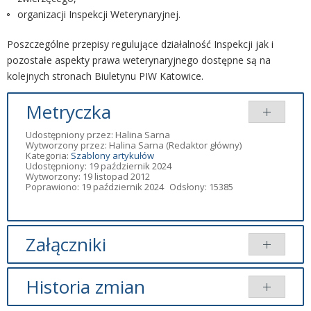
organizacji Inspekcji Weterynaryjnej.
Poszczególne przepisy regulujące działalność Inspekcji jak i
pozostałe aspekty prawa weterynaryjnego dostępne są na
kolejnych stronach Biuletynu PIW Katowice.
Metryczka
Udostępniony przez:
Halina Sarna
Wytworzony przez:
Halina Sarna
(Redaktor główny)
Kategoria:
Szablony artykułów
Udostępniony: 19 październik 2024
Wytworzony: 19 listopad 2012
Poprawiono: 19 październik 2024
Odsłony: 15385
Załączniki
Dodany
Historia zmian
Tytuł
Typ
Rozmiar
przez