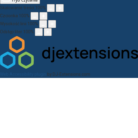
Skalowanie treści
100
%
Czcionka
100
%
Wysokość linii
100
%
Odstęp liter
100
%
Web Accessibility plugin
by DJ-Extensions.com