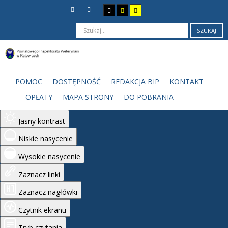
SZUKAJ
Ułatwienia dostępu
Odwróć kolory
POMOC
DOSTĘPNOŚĆ
REDAKCJA BIP
KONTAKT
Monochromatyczny
OPŁATY
MAPA STRONY
DO POBRANIA
Ciemny kontrast
Jasny kontrast
Niskie nasycenie
Wysokie nasycenie
Zaznacz linki
Zaznacz nagłówki
Czytnik ekranu
Tryb czytania