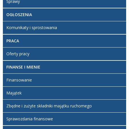
Sprawy
kontroli
granicznej (Dz.
U. Nr 165, poz.
OGŁOSZENIA
1590 z późn.
zm.)
Komunikaty i sprostowania
Ustawa z dnia
23 sierpnia
PRACA
2001 r. o
środkach
żywienia
Oferty pracy
zwierząt (Dz. U.
Nr 123, poz.
FINANSE I MIENIE
1350 z późn.
zm.)
Finansowanie
Ustawa z dnia 6
września 2001
Majątek
r. Prawo
farmaceutyczne
(Dz. U. 2004 r.
Zbędne i zużyte składniki majątku ruchomego
Nr 53, poz. 533
z późn. zm.)
Sprawozdania finansowe