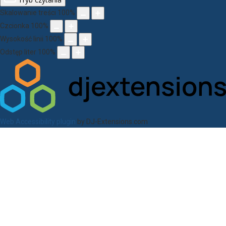
Skalowanie treści
100
%
Czcionka
100
%
Wysokość linii
100
%
Odstęp liter
100
%
Web Accessibility plugin
by DJ-Extensions.com