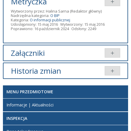
Metryczka
Wytworzony przez:
Halina Sarna
(Redaktor główny)
Nadrzędna kategoria:
O BIP
Kategoria:
O informacji publicznej
Udostępniony: 15 maj 2016
Wytworzony: 15 maj 2016
Poprawiono: 16 październik 2024
Odsłony: 2249
Załączniki
Brak załączników.
Historia zmian
Brak informacji o zmianach.
MENU PRZEDMIOTOWE
Informacje | Aktualności
INSPEKCJA