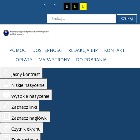
SZUKAJ
Ułatwienia dostępu
Odwróć kolory
POMOC
DOSTĘPNOŚĆ
REDAKCJA BIP
KONTAKT
Monochromatyczny
OPŁATY
MAPA STRONY
DO POBRANIA
Ciemny kontrast
Jasny kontrast
Niskie nasycenie
Wysokie nasycenie
Zaznacz linki
Zaznacz nagłówki
Czytnik ekranu
Tryb czytania