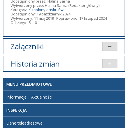
Udostępniony przez:
Halina Sarna
Wytworzony przez:
Halina Sarna
(Redaktor główny)
Kategoria:
Szablony artykułów
Udostępniony: 19 październik 2024
Wytworzony: 11 maj 2019
Poprawiono: 17 listopad 2024
Odsłony: 15110
Załączniki
Brak załączników.
Historia zmian
Opis zmian
Data
Osoba
Porównaj
MENU PRZEDMIOTOWE
Artykuł
niedziela, 17
został
listopad 2024
Redaktor
Informacje | Aktualności
zmieniony.
10:27
BIP
INSPEKCJA
Dane teleadresowe