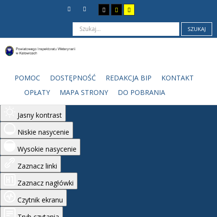
SZUKAJ
Ułatwienia dostępu
Odwróć kolory
POMOC
DOSTĘPNOŚĆ
REDAKCJA BIP
KONTAKT
Monochromatyczny
OPŁATY
MAPA STRONY
DO POBRANIA
Ciemny kontrast
Jasny kontrast
Niskie nasycenie
Wysokie nasycenie
Zaznacz linki
Zaznacz nagłówki
Czytnik ekranu
Tryb czytania