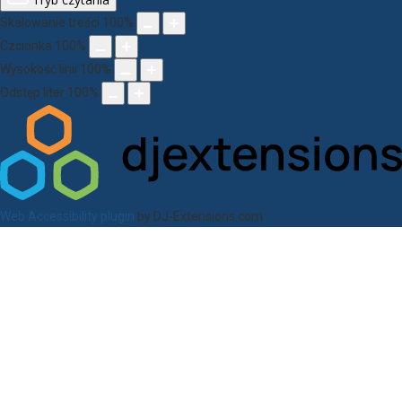
Skalowanie treści
100
%
Czcionka
100
%
Wysokość linii
100
%
Odstęp liter
100
%
Web Accessibility plugin
by DJ-Extensions.com