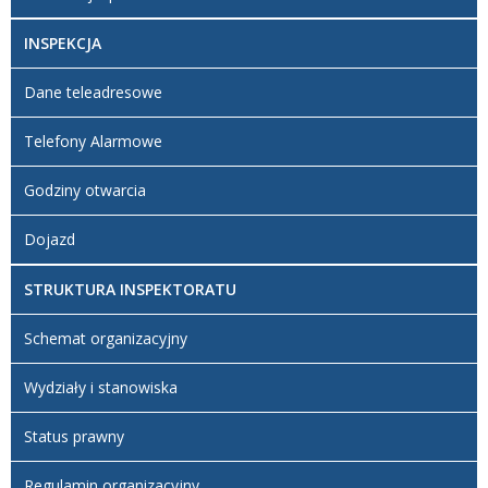
17:11
BIP
INSPEKCJA
Dane teleadresowe
Telefony Alarmowe
Godziny otwarcia
Dojazd
STRUKTURA INSPEKTORATU
Schemat organizacyjny
Wydziały i stanowiska
Status prawny
Regulamin organizacyjny