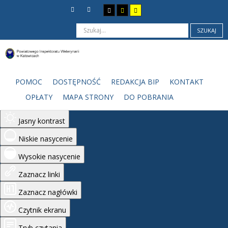
SZUKAJ
Ułatwienia dostępu
Odwróć kolory
POMOC
DOSTĘPNOŚĆ
REDAKCJA BIP
KONTAKT
Monochromatyczny
OPŁATY
MAPA STRONY
DO POBRANIA
Ciemny kontrast
Jasny kontrast
Niskie nasycenie
Wysokie nasycenie
Zaznacz linki
Zaznacz nagłówki
Czytnik ekranu
Tryb czytania