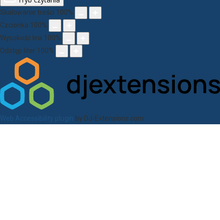
Skalowanie treści
100
%
Czcionka
100
%
Wysokość linii
100
%
Odstęp liter
100
%
Web Accessibility plugin
by DJ-Extensions.com