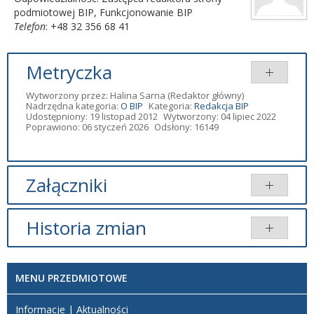
podmiotowej BIP
,
Funkcjonowanie BIP
Telefon
: +48 32 356 68 41
Metryczka
Wytworzony przez:
Halina Sarna
(Redaktor główny)
Nadrzędna kategoria:
O BIP
Kategoria:
Redakcja BIP
Udostępniony: 19 listopad 2012
Wytworzony: 04 lipiec 2022
Poprawiono: 06 styczeń 2026
Odsłony: 16149
Załączniki
Brak załączników.
Historia zmian
Opis zmian
Data
Osoba
Porównaj
MENU PRZEDMIOTOWE
Artykuł
wtorek, 06
został
styczeń 2026
Redaktor
Informacje | Aktualności
zmieniony.