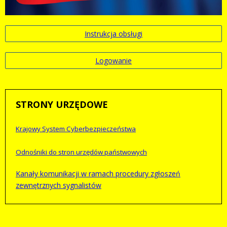
Instrukcja obsługi
Logowanie
STRONY
URZĘDOWE
Krajowy System Cyberbezpieczeństwa
Odnośniki do stron urzędów państwowych
Kanały komunikacji w ramach procedury zgłoszeń
zewnętrznych sygnalistów