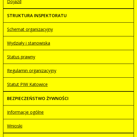
Dojazd
został
06
Redaktor
zmieniony.
styczeń
BIP
STRUKTURA INSPEKTORATU
2026
17:11
Schemat organizacyjny
Artykuł
piątek,
został
20 marzec
Redaktor
Wydziały i stanowiska
zmieniony.
2026
BIP
09:32
Status prawny
Artykuł
piątek,
Regulamin organizacyjny
został
20 marzec
Redaktor
zmieniony.
2026
BIP
Statut PIW Katowice
09:33
Artykuł
piątek,
BEZPIECZEŃSTWO ŻYWNOŚCI
został
20 marzec
Redaktor
zmieniony.
2026
BIP
Informacje ogólne
10:21
Wnioski