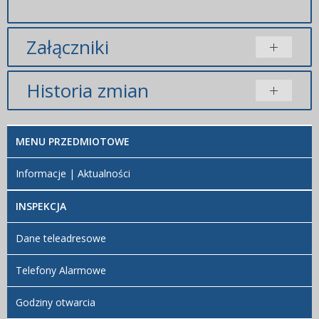
Załączniki
Brak załączników.
Historia zmian
Opis zmian
Data
Osoba
Porównaj
MENU PRZEDMIOTOWE
Artykuł
niedziela, 17
został
listopad 2024
Redaktor
Informacje | Aktualności
utworzony.
16:52
BIP
INSPEKCJA
Dane teleadresowe
Telefony Alarmowe
Godziny otwarcia