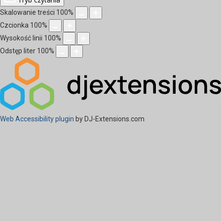
Skalowanie treści
100
%
Czcionka
100
%
Wysokość linii
100
%
Odstęp liter
100
%
Web Accessibility plugin
by DJ-Extensions.com