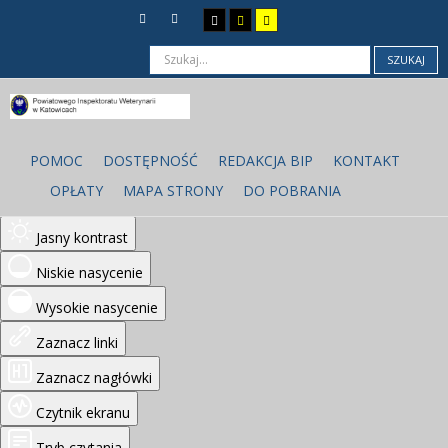
SZUKAJ
Ułatwienia dostępu
Odwróć kolory
POMOC
DOSTĘPNOŚĆ
REDAKCJA BIP
KONTAKT
Monochromatyczny
OPŁATY
MAPA STRONY
DO POBRANIA
Ciemny kontrast
Jasny kontrast
Niskie nasycenie
Wysokie nasycenie
Zaznacz linki
Zaznacz nagłówki
Czytnik ekranu
Tryb czytania