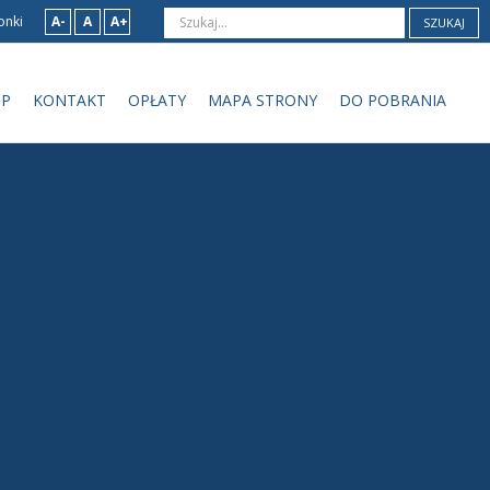
onki
A-
A
A+
SZUKAJ
IP
KONTAKT
OPŁATY
MAPA STRONY
DO POBRANIA