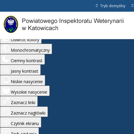
Tryb domyślny
Ułatwienia dostępu
Odwróć kolory
Monochromatyczny
Ciemny kontrast
Jasny kontrast
Niskie nasycenie
Wysokie nasycenie
Zaznacz linki
Zaznacz nagłówki
Czytnik ekranu
Tryb czytania