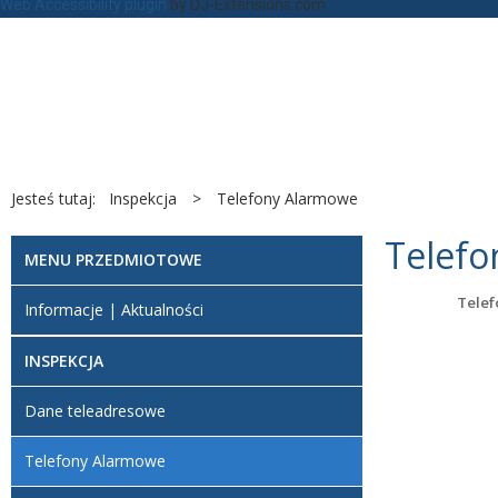
Web Accessibility plugin
by DJ-Extensions.com
Jesteś tutaj:
Inspekcja
>
Telefony Alarmowe
Telefo
MENU PRZEDMIOTOWE
Telef
Informacje | Aktualności
INSPEKCJA
Dane teleadresowe
Telefony Alarmowe