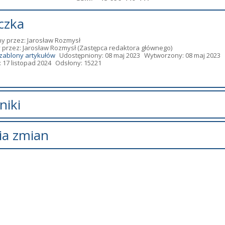
czka
y przez:
Jarosław Rozmysł
 przez:
Jarosław Rozmysł
(Zastępca redaktora głównego)
zablony artykułów
Udostępniony: 08 maj 2023
Wytworzony: 08 maj 2023
 17 listopad 2024
Odsłony: 15221
niki
zników.
ia zmian
s zmian
Data
Osoba
stał
niedziela, 17 listopad 2024
Redaktor
.
16:49
BIP