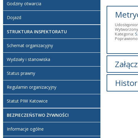
Godziny otwarcia
Metry
Dojazd
Udostępnion
Wytworzony
STRUKTURA INSPEKTORATU
Kategoria:
S
Poprawiono:
Schemat organizacyjny
Wydziały i stanowiska
Załącz
Status prawny
Brak załąc
Histor
Regulamin organizacyjny
Opi
Statut PIW Katowice
Artykuł zo
utworzony
BEZPIECZEŃSTWO ŻYWNOŚCI
Informacje ogólne