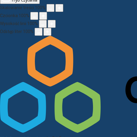
Skalowanie treści
100
%
Czcionka
100
%
Wysokość linii
100
%
Odstęp liter
100
%