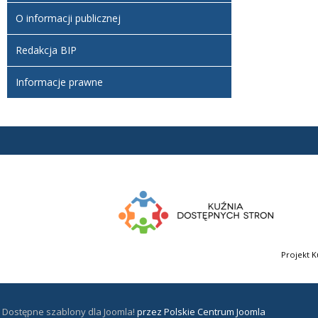
O informacji publicznej
Redakcja BIP
Informacje prawne
Projekt K
Dostępne szablony dla Joomla!
przez Polskie Centrum Joomla