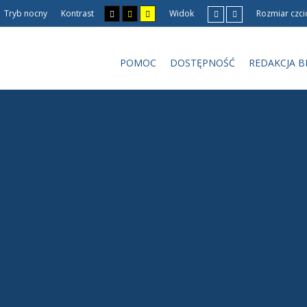
Tryb nocny
Kontrast
Widok
Rozmiar czci
POMOC
DOSTĘPNOŚĆ
REDAKCJA B