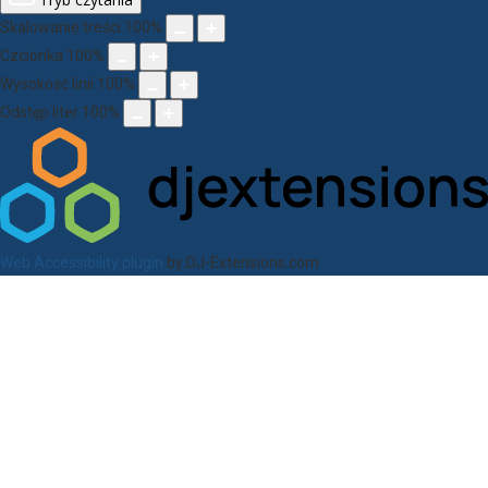
Skalowanie treści
100
%
Czcionka
100
%
Wysokość linii
100
%
Odstęp liter
100
%
Web Accessibility plugin
by DJ-Extensions.com