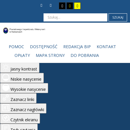
SZUKAJ
Ułatwienia dostępu
Odwróć kolory
POMOC
DOSTĘPNOŚĆ
REDAKCJA BIP
KONTAKT
Monochromatyczny
OPŁATY
MAPA STRONY
DO POBRANIA
Ciemny kontrast
Jasny kontrast
Niskie nasycenie
Wysokie nasycenie
Zaznacz linki
Zaznacz nagłówki
Czytnik ekranu
Tryb czytania