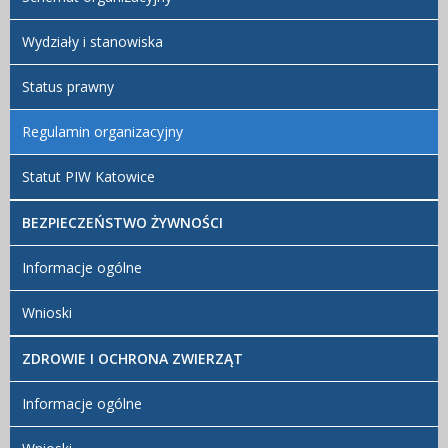
PIW Katowice
Wydziały i stanowiska
Artykuł został
środa,
zmieniony.
16
Redaktor
kwiecień
BIP
Status prawny
Usunięte
2025
załączniki
09:57
Regulamin organizacyjny
Schemat
organizacyjny
Statut PIW Katowice
- załącznik do
regulaminu
BEZPIECZEŃSTWO ŻYWNOŚCI
Wykaz
symboli
oznaczających
Informacje ogólne
poszczególne
komórki
Wnioski
organizacyjne
PIW Katowice
ZDROWIE I OCHRONA ZWIERZĄT
Regulamin
organizacyjny
Informacje ogólne
PIW Katowice
Dodane