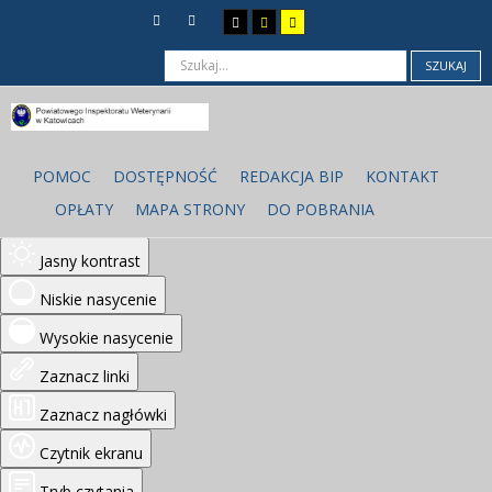
SZUKAJ
Ułatwienia dostępu
Odwróć kolory
POMOC
DOSTĘPNOŚĆ
REDAKCJA BIP
KONTAKT
Monochromatyczny
OPŁATY
MAPA STRONY
DO POBRANIA
Ciemny kontrast
Jasny kontrast
Niskie nasycenie
Wysokie nasycenie
Zaznacz linki
Zaznacz nagłówki
Czytnik ekranu
Tryb czytania