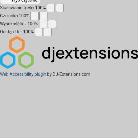
Skalowanie treści
100
%
Czcionka
100
%
Wysokość linii
100
%
Odstęp liter
100
%
Web Accessibility plugin
by DJ-Extensions.com