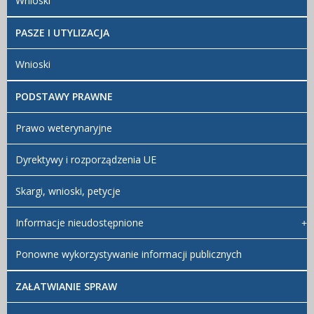
Wnioski
załączniki
Wykaz
PASZE I UTYLIZACJA
symboli
oznaczających
Wnioski
poszczególne
komórki
PODSTAWY PRAWNE
organizacyjne
PIW Katowice
Regulamin
Prawo weterynaryjne
organizacyjny
PIW Katowice
Dyrektywy i rozporządzenia UE
Schemat
organizacyjny
Skargi, wnioski, petycje
- załącznik do
regulaminu
Informacje nieudostępnione
Ponowne wykorzystywanie informacji publicznych
ZAŁATWIANIE SPRAW